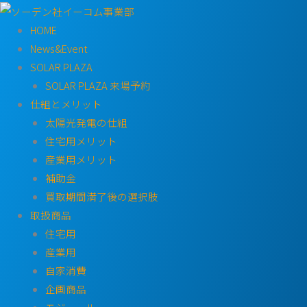
内
容
HOME
を
News&Event
ス
SOLAR PLAZA
キ
SOLAR PLAZA 来場予約
ッ
仕組とメリット
プ
太陽光発電の仕組
住宅用メリット
産業用メリット
補助金
買取期間満了後の選択肢
取扱商品
住宅用
産業用
自家消費
企画商品