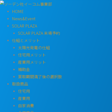
内
容
HOME
を
News&Event
ス
SOLAR PLAZA
キ
SOLAR PLAZA 来場予約
ッ
仕組とメリット
プ
太陽光発電の仕組
住宅用メリット
産業用メリット
補助金
買取期間満了後の選択肢
取扱商品
住宅用
産業用
自家消費