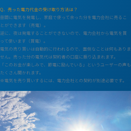
Q．売った電力代金の受け取り方法は？
昼間に電気を発電し、家庭で使って余った分を電力会社に売るこ
とができます（売電）。
逆に、夜は発電することができないので、電力会社から電気を買
って使います（買電）。
電気の売り買いは自動的に行われるので、面倒なことは何もありま
せん。売った分の電気代は契約者の口座に振り込まれます。
「このお金が楽しみで、節電に励んでいる」というユーザーの声も
たくさん聞かれます。
※電気を売り買いするには、電力会社との契約が別途必要です。