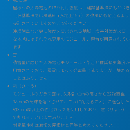
屋根への太陽電池の取り付け強度は、建設基準法にもとづき
（旧基準法では風速60m/s地上15m）の強風にも耐えるよう
設計されていますのでご安心ください。
沖縄諸島など更に強度を要求される地域、塩害対策が必要
な地域にはそれぞれ専用のモジュール、架台が用意されてい
ます
雪
積雪量に応じた太陽電池モジュール・架台と推奨傾斜角度が
用意されており、積雪によって発電量は減りますが、壊れる
ことはありません
雹（ひょう）
モジュールのガラス面はJIS規格（1mの高さから227g直径
38mmの硬球を落下させて、これに耐えること）に適合した
約3mm厚以上の強化ガラスを使用しており、雹（ひょう）
で割れることはまずありません。
耐衝撃性能は通常の屋根材と同等と考えてください。