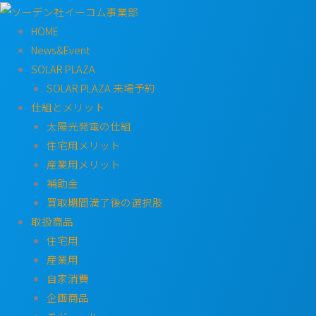
内
容
HOME
を
News&Event
ス
SOLAR PLAZA
キ
SOLAR PLAZA 来場予約
ッ
仕組とメリット
プ
太陽光発電の仕組
住宅用メリット
産業用メリット
補助金
買取期間満了後の選択肢
取扱商品
住宅用
産業用
自家消費
企画商品