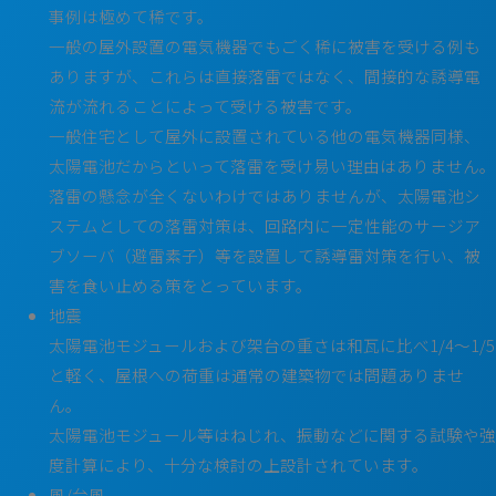
事例は極めて稀です。
一般の屋外設置の電気機器でもごく稀に被害を受ける例も
ありますが、これらは直接落雷ではなく、間接的な誘導電
流が流れることによって受ける被害です。
一般住宅として屋外に設置されている他の電気機器同様、
太陽電池だからといって落雷を受け易い理由はありません。
落雷の懸念が全くないわけではありませんが、太陽電池シ
ステムとしての落雷対策は、回路内に一定性能のサージア
ブソーバ（避雷素子）等を設置して誘導雷対策を行い、被
害を食い止める策をとっています。
地震
太陽電池モジュールおよび架台の重さは和瓦に比べ1/4～1/5
と軽く、屋根への荷重は通常の建築物では問題ありませ
ん。
太陽電池モジュール等はねじれ、振動などに関する試験や強
度計算により、十分な検討の上設計されています。
風/台風