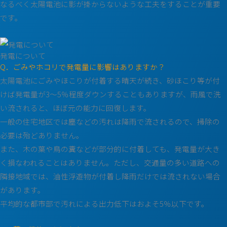
なるべく太陽電池に影が掛からないような工夫をすることが重要
です。
発電について
Q．ごみやホコリで発電量に影響はありますか？
太陽電池にごみやほこりが付着する晴天が続き、砂ほこり等が付
けば発電量が3～5％程度ダウンすることもありますが、雨風で洗
い流されると、ほぼ元の能力に回復します。
一般の住宅地区では塵などの汚れは降雨で流されるので、掃除の
必要は殆どありません。
また、木の葉や鳥の糞などが部分的に付着しても、発電量が大き
く損なわれることはありません。ただし、交通量の多い道路への
隣接地域では、油性浮遊物が付着し降雨だけでは流されない場合
があります。
平均的な都市部で汚れによる出力低下はおよそ5％以下です。