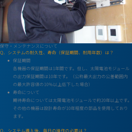
保守・メンテナンスについて
Q．システムの耐久性、寿命（保証期間、耐用年数）は？
保証期間
各機器の保証期間は1年間です。但し、太陽電池モジュール
の出力保証期間は10年です。（公称最大出力の公差範囲内
の最大許容値の10％以上低下した場合）
寿命について
期待寿命については太陽電池モジュールで約20年以上です。
その他の機器は設計寿命が10年程度の部品を使用しており
ます。
Q．システム導入後、毎日の操作の必要は？