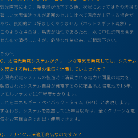
受光障害により、発電量が低下する他、状況によってはその汚損の
著しい太陽電池セルが周囲のセルに比べて温度が上昇する場合が
あり、長期的には好ましくありません（ホットスポット現象）。
このような場合は、鳥糞が油性であるため、水に中性洗剤を含ま
せた布で清掃しますが、危険な作業の為、ご相談下さい。
その他
Q．太陽光発電システムがクリーンな電気を発電しても、システム
を製造する時に大量の電気を消費していませんか？
太陽光発電システムの製造時に消費される電力と同量の電力を、
製造されたシステム自身が発電するのに結晶系太陽電池で1.5年、
アモルファスで1.1年程度かかります。
これをエネルギー・ペイバック・タイム（EPT）と表現します。
すなわち、システムを設置して1.5年目以降は、全くクリーンな電
気をお客様自身で創出・使用できます。
Q．リサイクル法適用商品なのですか？