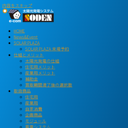
内容をスキップ
HOME
News&Event
SOLAR PLAZA
SOLAR PLAZA 来場予約
仕組とメリット
太陽光発電の仕組
住宅用メリット
産業用メリット
補助金
買取期間満了後の選択肢
取扱商品
住宅用
産業用
自家消費
企画商品
モジュール
蓄電システム