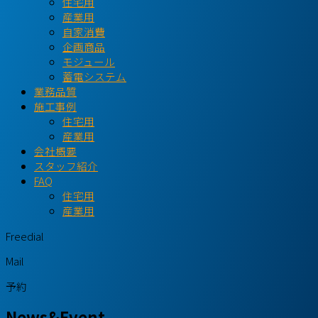
住宅用
産業用
自家消費
企画商品
モジュール
蓄電システム
業務品質
施工事例
住宅用
産業用
会社概要
スタッフ紹介
FAQ
住宅用
産業用
Freedial
Mail
予約
News&Event