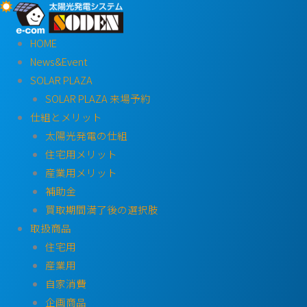
内
容
HOME
を
News&Event
ス
SOLAR PLAZA
キ
SOLAR PLAZA 来場予約
ッ
仕組とメリット
プ
太陽光発電の仕組
住宅用メリット
産業用メリット
補助金
買取期間満了後の選択肢
取扱商品
住宅用
産業用
自家消費
企画商品