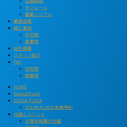
企画商品
モジュール
蓄電システム
業務品質
施工事例
住宅用
産業用
会社概要
スタッフ紹介
FAQ
住宅用
産業用
HOME
News&Event
SOLAR PLAZA
SOLAR PLAZA 来場予約
仕組とメリット
太陽光発電の仕組