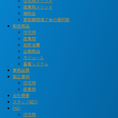
住宅用メリット
産業用メリット
補助金
買取期間満了後の選択肢
取扱商品
住宅用
産業用
自家消費
企画商品
モジュール
蓄電システム
業務品質
施工事例
住宅用
産業用
会社概要
スタッフ紹介
FAQ
住宅用