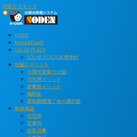
内容をスキップ
HOME
News&Event
SOLAR PLAZA
SOLAR PLAZA 来場予約
仕組とメリット
太陽光発電の仕組
住宅用メリット
産業用メリット
補助金
買取期間満了後の選択肢
取扱商品
住宅用
産業用
自家消費