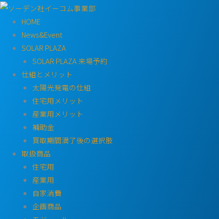
内
容
HOME
を
News&Event
ス
SOLAR PLAZA
キ
SOLAR PLAZA 来場予約
ッ
仕組とメリット
プ
太陽光発電の仕組
住宅用メリット
産業用メリット
補助金
買取期間満了後の選択肢
取扱商品
住宅用
産業用
自家消費
企画商品