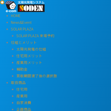
内
容
HOME
を
News&Event
ス
SOLAR PLAZA
キ
SOLAR PLAZA 来場予約
ッ
仕組とメリット
プ
太陽光発電の仕組
住宅用メリット
産業用メリット
補助金
買取期間満了後の選択肢
取扱商品
住宅用
産業用
自家消費
企画商品